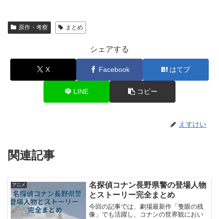
原作・考察
まとめ
シェアする
X
Facebook
はてブ
LINE
コピー
えすけい
関連記事
名探偵コナン長野県警の登場人物
アニメ
とストーリー完全まとめ
今回の記事では、劇場最新作「隻眼の残
像」でも活躍し、コナンの世界観におい