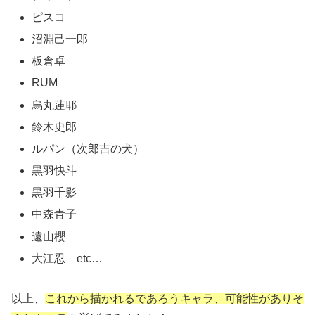
ピスコ
沼淵己一郎
板倉卓
RUM
烏丸蓮耶
鈴木史郎
ルパン（次郎吉の犬）
黒羽快斗
黒羽千影
中森青子
遠山櫻
大江忍 etc…
以上、
これから描かれるであろうキャラ、可能性がありそ