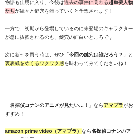
物語も佳境に入り、今後は
過去の事件に関わる
超重要人物
たち
が続々と鍵穴を飾っていくと予想されます！
一方で、初期から登場しているのに未登場のキャラクター
が急に抜擢されるのも、鍵穴の面白いところです
次に新刊を買う時は、ぜひ「
今回の鍵穴は誰だろう？
」と
裏表紙をめくるワクワク感
を味わってみてくださいね！
「
名探偵コナンのアニメが見たい…！
」なら
アマプラ
がお
すすめ！
amazon prime video（アマプラ）
なら
名探偵コナン
のア