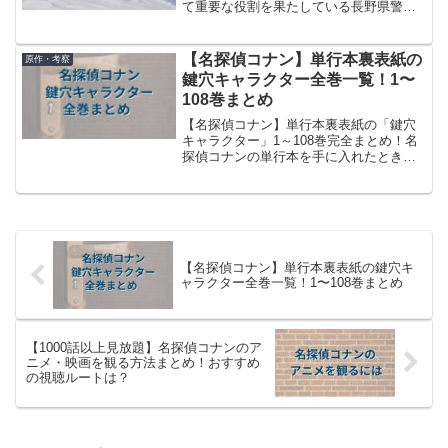
て重要な役割を果たしている長野県警の
キャラクターたちに焦点を当て、彼らの
背景や関係性、そして登場エピソードを
詳しく解説していきます！コナンファン
【名探偵コナン】単行本裏表紙の
原作・考察
ならずとも興味をそそる内...
鍵穴キャラクター全巻一覧！1〜
108巻まとめ
【名探偵コナン】単行本裏表紙の「鍵穴
キャラクター」1～108巻完全まとめ！名
探偵コナンの単行本を手に入れたとき、
表紙だけでなく裏表紙の「鍵穴キャラク
ター」をチェックするのが楽しみの一つ
ですよね！巻を重ねるごとに「今回は誰
だろう？」とワクワク...
【名探偵コナン】単行本裏表紙の鍵穴キ
ャラクター全巻一覧！1〜108巻まとめ
【1000話以上見放題】名探偵コナンのア
ニメ・映画を観る方法まとめ！おすすめ
の視聴ルートは？