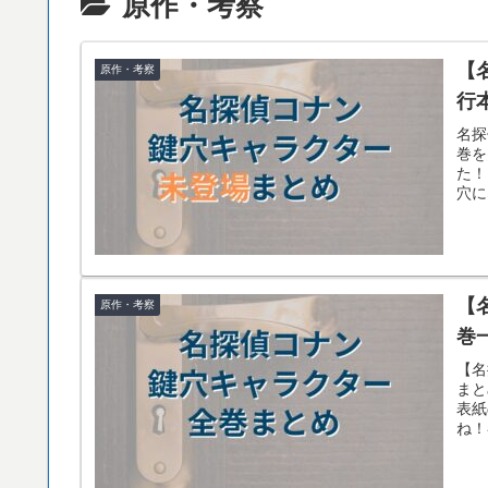
原作・考察
【
原作・考察
行
名探
巻を
た！
穴に
【
原作・考察
巻
【名
まと
表紙
ね！