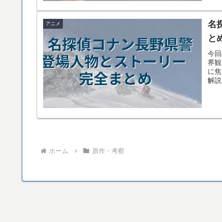
名
アニメ
と
今回
界観
に焦
解説
ホーム
原作・考察