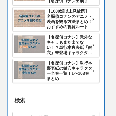
【名探偵コナン出演まと
め】
【1000話以上見放題】
名探偵コナンのアニメ・
映画を観る方法まとめ！
おすすめの視聴ルート
は？
【名探偵コナン】意外な
キャラもまだ出てな
い！？単行本裏表紙「鍵
穴」未登場キャラクター
まとめ
【名探偵コナン】単行本
裏表紙の鍵穴キャラクタ
ー全巻一覧！1〜108巻
まとめ
検索