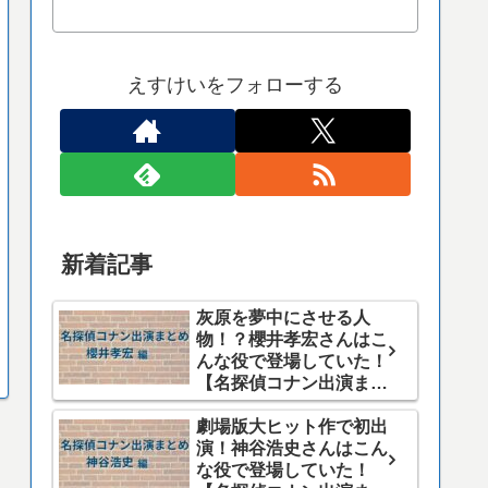
えすけいをフォローする
新着記事
灰原を夢中にさせる人
物！？櫻井孝宏さんはこ
んな役で登場していた！
【名探偵コナン出演まと
め】
劇場版大ヒット作で初出
演！神谷浩史さんはこん
な役で登場していた！