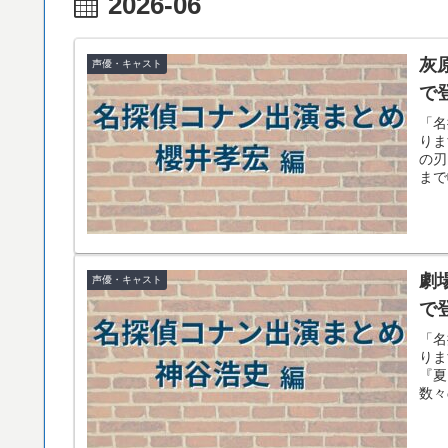
2026-06
灰
声優・キャスト
で
「名
りま
の刃
まで
劇
声優・キャスト
で
「名
りま
『夏
数々