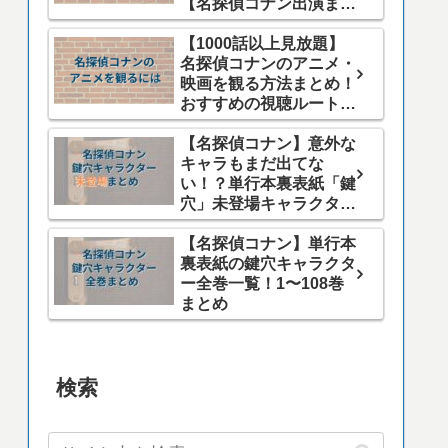
【名探偵コナン出演まと
め】
【1000話以上見放題】
名探偵コナンのアニメ・
映画を観る方法まとめ！
おすすめの視聴ルート
は？
【名探偵コナン】意外な
キャラもまだ出てな
い！？単行本裏表紙「鍵
穴」未登場キャラクター
まとめ
【名探偵コナン】単行本
裏表紙の鍵穴キャラクタ
ー全巻一覧！1〜108巻
まとめ
検索