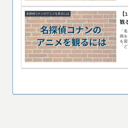
【
名探偵コナンのアニメを見るには
観
「名
画を
を迎
「ど