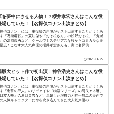
原を夢中にさせる人物！？櫻井孝宏さんはこんな役
登場していた！【名探偵コナン出演まとめ】
探偵コナン」には、主役級の声優がゲスト出演することがよくあ
す『呪術廻戦』の夏油傑や『おそ松さん』の松野おそ松、『鬼滅
』の冨岡義勇など、クールでミステリアスな役からコミカルな役
幅広くこなす大人気声優の櫻井孝宏さんも、実は名探偵...
2026.06.27
場版大ヒット作で初出演！神谷浩史さんはこんな役
登場していた！【名探偵コナン出演まとめ】
探偵コナン」には、主役級の声優がゲスト出演することがよくあ
す『進撃の巨人』のリヴァイや『物語シリーズ』の阿良々木暦、
目友人帳』の夏目貴志など、卓越した演技力と唯一無二の美声で
の人気キャラクターに命を吹き込んできた大人気声優の...