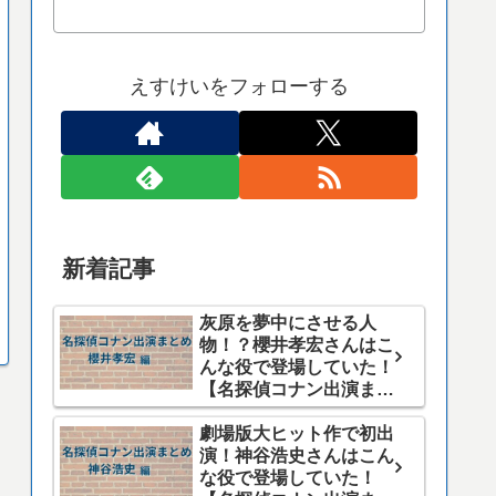
えすけいをフォローする
新着記事
灰原を夢中にさせる人
物！？櫻井孝宏さんはこ
んな役で登場していた！
【名探偵コナン出演まと
め】
劇場版大ヒット作で初出
演！神谷浩史さんはこん
な役で登場していた！